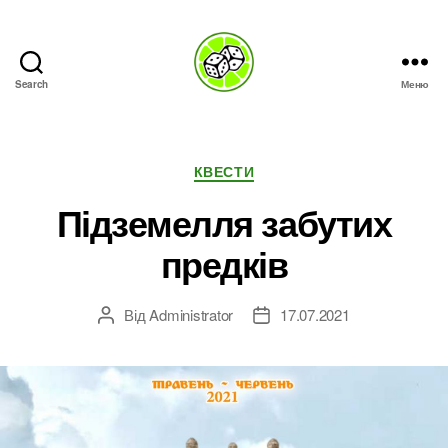
Search
Меню
LimeGames
Категорії
КВЕСТИ
Підземелля забутих
предків
Від
Administrator
17.07.2021
Автор
Дата
запису
запису