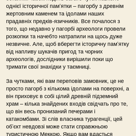
однієї історичної пам’ятки – пагорбу з древнім
жертовним каменем та ідолами наших
прадавніх предків-язичників. Все почалося з
того, що недавно у пагорбі археологи провели
розкопки та начебто натрапили на щось дуже
незвичне. Але, щоб вберегти історичну пам’ятку
від напливу шукачів пригод та чорних
археологів, дослідники вирішили поки що
тримати свої знахідки у таємниці.
За чутками, які вам переповів замовник, це не
просто пагорб з кількома ідолами на поверхні, а
він приховує в собі цілий древній підземний
храм – кілька знайдених входів свідчать про те,
що він весь пронизаний печерами і
катакомбами. Зі слів власника турагенції, цей
об’єкт невдовзі може стати справжньою
туристичною Меккою. Якщо вам вдасться